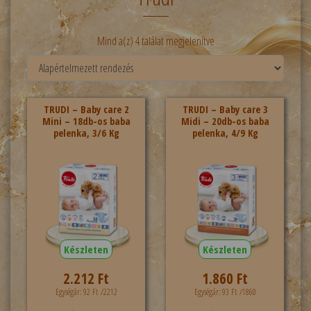
Mind a(z) 4 találat megjelenítve
TRUDI – Baby care 2
TRUDI – Baby care 3
Mini – 18db-os baba
Midi – 20db-os baba
pelenka, 3/6 Kg
pelenka, 4/9 Kg
Készleten
Készleten
2.212
Ft
1.860
Ft
Egységár:
92
Ft
/2212
Egységár:
93
Ft
/1860