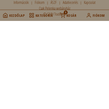
Információk
Fiókom
ÁSZF
Adatkezelés
Kapcsolat
Csak Pelenka webáruház
0
© SMH Trade Kft.
KEZDŐLAP
KATEGÓRIA
KOSÁR
FIÓKOM
Cookie hozzájárulás
Weboldalunk sütiket (cookie) használ működése folyamán,
hogy a legjobb felhasználói élményt nyújthassa Önnek,
továbbá látogatottsága mérése céljából. A sütik használatát
bármikor letilthatja! Bővebb információkat erről
Adatkezelési
tájékoztatónk
ban olvashat.
Ajánlott beállítások használata
Marketing cookie-k: ezek a cookie-k segítenek abban, hogy az Ön
érdeklődési körének megfelelő reklámokat és termékeket jelenítsük meg a
webáruházban.
Csak a szükséges cookie-k